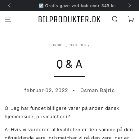
☑️ Gratis gave ved køb over 349 kr.
Kurv
FORSIDE
/
NYHEDER
/
Q & A
februar 02, 2022
Osman Bajric
Q: Jeg har fundet billigere varer på anden dansk
hjemmeside, prismatcher i?
A: Hvis vi vurderer, at kvaliteten er den samme på den
pågældende vare, prismatcher vi på den vare, der er